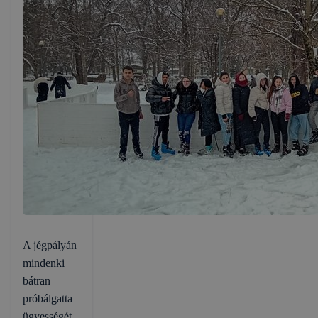
A jégpályán
mindenki
bátran
próbálgatta
ügyességét,