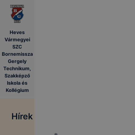
Heves
Vármegyei
SZC
Bornemissza
Gergely
Technikum,
Szakképző
Iskola és
Kollégium
Hírek
❄️