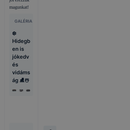
magunkat!
GALÉRIA
❄️
Hidegb
en is
jókedv
és
vidáms
ág ⛸️☃️