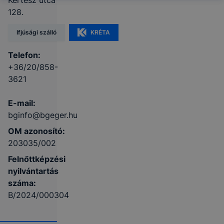
Kertész utca
128.
Ifjúsági szálló
KRÉTA
Telefon:
+36/20/858-
3621
E-mail:
bginfo@bgeger.hu
OM azonosító:
203035/002
Felnőttképzési
nyilvántartás
száma:
B/2024/000304