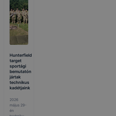
Hunterfield
target
sportági
bemutatón
jártak
technikus
kadétjaink
2026
május 29-
én
technikus