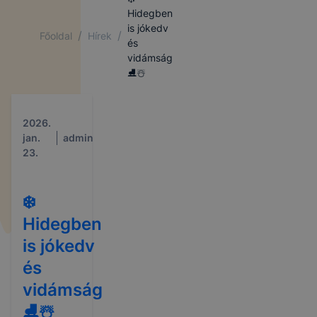
Hidegben
is jókedv
/
/
Főoldal
Hírek
és
vidámság
⛸️☃️
2026.
jan.
admin
23.
❄️
Hidegben
is jókedv
és
vidámság
⛸️☃️