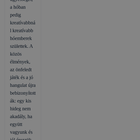
a hóban
pedig
kreatívabbná
l kreatívabb
hóemberek
születtek. A
közös
élmények,
az önfeledt
játék és a jó
hangulat újra
bebizonyított
ák: egy kis
hideg nem
akadály, ha
együtt
vagyunk és
jól érezzük