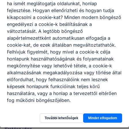
ha ismét meglátogatja oldalunkat, honlap
fejlesztése. Hogyan ellenőrizheti és hogyan tudja
kikapcsolni a cookie-kat? Minden modern böngésző
engedélyezi a cookie-k beállításának a
változtatását. A legtöbb böngésző
Heves
alapértelmezettként automatikusan elfogadja a
Vármegyei
cookie-kat, de ezek általában megváltoztathatók.
Felhívjuk figyelmét, hogy mivel a cookie-k célja
SZC
honlapunk használhatóságának és folyamatainak
Bornemissza
megkönnyítése vagy lehetővé tétele, a cookie-k
Gergely
alkalmazásának megakadályozása vagy törlése által
Technikum,
előfordulhat, hogy felhasználóink nem lesznek
képesek honlapunk funkcióinak teljes körű
Szakképző
használatára, vagy a honlap a tervezettől eltérően
Iskola és
fog működni böngészőjében.
Kollégium
További lehetőségek
Mindet elfogadom
3300 Eger,