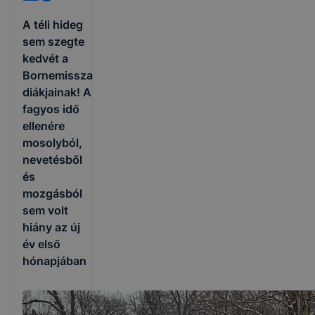
A téli hideg
sem szegte
kedvét a
Bornemissza
diákjainak! A
fagyos idő
ellenére
mosolyból,
nevetésből
és
mozgásból
sem volt
hiány az új
év első
hónapjában