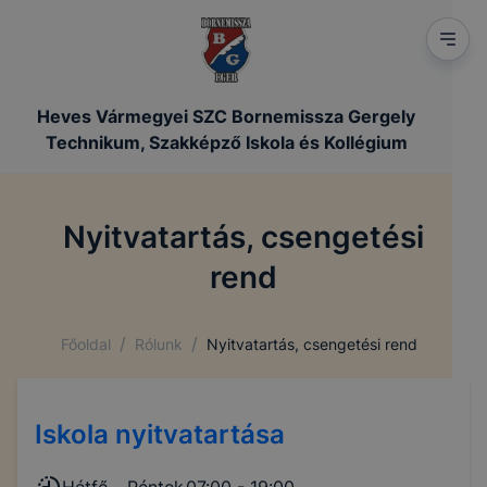
Heves Vármegyei SZC Bornemissza Gergely
Technikum, Szakképző Iskola és Kollégium
Nyitvatartás, csengetési
rend
/
/
Főoldal
Rólunk
Nyitvatartás, csengetési rend
Iskola nyitvatartása
Hétfő - Péntek
07:00 - 19:00