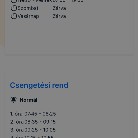
Szombat
Zárva
Vasárnap
Zárva
Csengetési rend
Normál
1. óra
07:45 - 08:25
2. óra
08:35 - 09:15
3. óra
09:25 - 10:05
4. óra
10:15 - 10:55