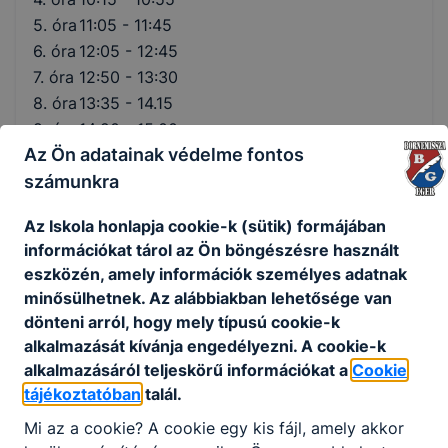
5. óra
11:05 - 11:45
6. óra
12:05 - 12:45
7. óra
12:50 - 13:30
8. óra
13:35 - 14.15
9. óra
14:20 - 15:00
Az Ön adatainak védelme fontos
Rövidített
számunkra
1. óra
07:45 - 08:15
Az Iskola honlapja cookie-k (sütik) formájában
2. óra
08:25 - 08:55
információkat tárol az Ön böngészésre használt
3. óra
09:05 - 09:35
eszközén, amely információk személyes adatnak
4. óra
09:45 - 10:15
minősülhetnek. Az alábbiakban lehetősége van
dönteni arról, hogy mely típusú cookie-k
5. óra
10:25 - 10:55
alkalmazását kívánja engedélyezni. A cookie-k
6. óra
11:05 - 11:35
alkalmazásáról teljeskörű információkat a
Cookie
7. óra
11:45 - 12:15
tájékoztatóban
talál.
8. óra
12:25 - 12.55
9. óra
13:05 - 13:35
Mi az a cookie? A cookie egy kis fájl, amely akkor