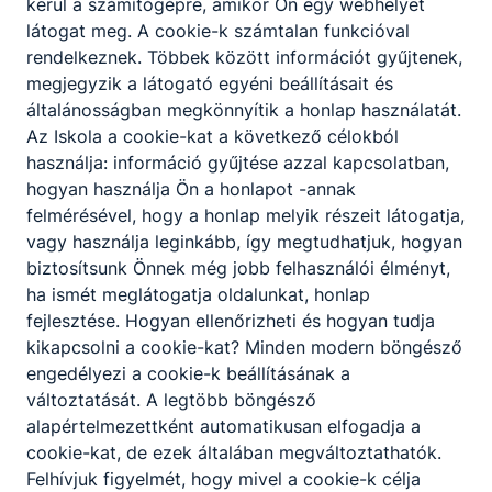
kerül a számítógépre, amikor Ön egy webhelyet
látogat meg. A cookie-k számtalan funkcióval
rendelkeznek. Többek között információt gyűjtenek,
megjegyzik a látogató egyéni beállításait és
általánosságban megkönnyítik a honlap használatát.
Az Iskola a cookie-kat a következő célokból
használja: információ gyűjtése azzal kapcsolatban,
hogyan használja Ön a honlapot -annak
Partnereink
felmérésével, hogy a honlap melyik részeit látogatja,
vagy használja leginkább, így megtudhatjuk, hogyan
biztosítsunk Önnek még jobb felhasználói élményt,
ha ismét meglátogatja oldalunkat, honlap
fejlesztése. Hogyan ellenőrizheti és hogyan tudja
kikapcsolni a cookie-kat? Minden modern böngésző
engedélyezi a cookie-k beállításának a
változtatását. A legtöbb böngésző
alapértelmezettként automatikusan elfogadja a
cookie-kat, de ezek általában megváltoztathatók.
Felhívjuk figyelmét, hogy mivel a cookie-k célja