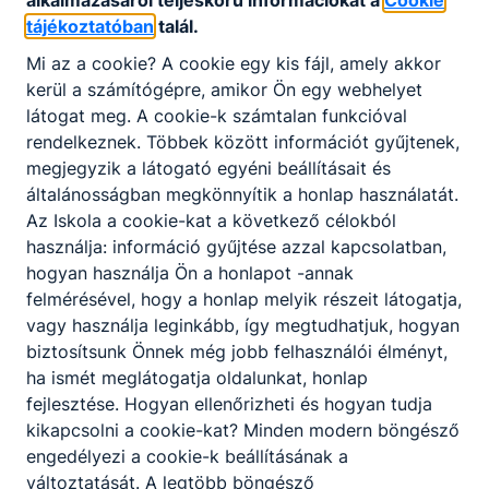
alkalmazásáról teljeskörű információkat a
Cookie
tájékoztatóban
talál.
Mi az a cookie? A cookie egy kis fájl, amely akkor
kerül a számítógépre, amikor Ön egy webhelyet
Időpont:
2025. nov. 30. 23:00
- 2025. dec. 12.
látogat meg. A cookie-k számtalan funkcióval
23:00
rendelkeznek. Többek között információt gyűjtenek,
Karácsonyi projekthetek
megjegyzik a látogató egyéni beállításait és
általánosságban megkönnyítik a honlap használatát.
Az Iskola a cookie-kat a következő célokból
használja: információ gyűjtése azzal kapcsolatban,
Nyílt nap
NYÍLT NAP
hogyan használja Ön a honlapot -annak
felmérésével, hogy a honlap melyik részeit látogatja,
2025. november 26.
vagy használja leginkább, így megtudhatjuk, hogyan
biztosítsunk Önnek még jobb felhasználói élményt,
ha ismét meglátogatja oldalunkat, honlap
Időpont:
2025. nov. 26. 11:00
- 2025. nov. 26.
fejlesztése. Hogyan ellenőrizheti és hogyan tudja
17:30
kikapcsolni a cookie-kat? Minden modern böngésző
engedélyezi a cookie-k beállításának a
Délutáni nyílt nap
változtatását. A legtöbb böngésző