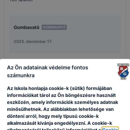
Gombavató
GOMBAVATÓ
2025. december 17.
Időpont:
2025. dec. 17. 23:00
- 2025. dec. 18.
Az Ön adatainak védelme fontos
23:00
számunkra
Gombavató
Az Iskola honlapja cookie-k (sütik) formájában
információkat tárol az Ön böngészésre használt
eszközén, amely információk személyes adatnak
minősülhetnek. Az alábbiakban lehetősége van
Karácsonyi
KARÁCSONYI PROJEKTHETEK
projekthetek
dönteni arról, hogy mely típusú cookie-k
alkalmazását kívánja engedélyezni. A cookie-k
2025. november 30.