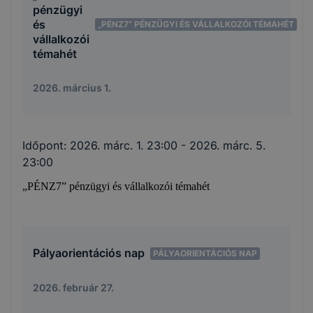
pénzügyi
és
„PÉNZ7” PÉNZÜGYI ÉS VÁLLALKOZÓI TÉMAHÉT
vállalkozói
témahét
2026. március 1.
Időpont:
2026. márc. 1. 23:00
- 2026. márc. 5.
23:00
„PÉNZ7” pénzügyi és vállalkozói témahét
Pályaorientációs nap
PÁLYAORIENTÁCIÓS NAP
2026. február 27.