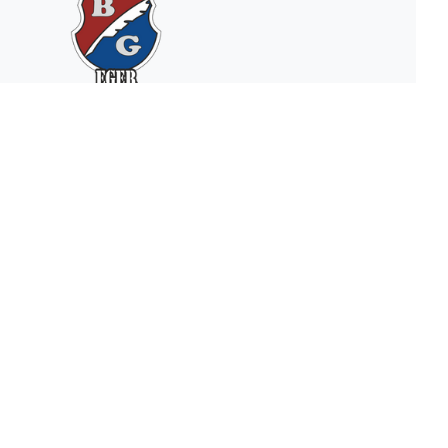
Heves Vármegyei SZC Bornemissza
Gergely Technikum, Szakképző Iskola és
Kollégium
3300 Eger, Kertész utca 128.
Ifjúsági szálló
KRÉTA
Telefon:
+36/20/858-3621
E-mail:
bginfo@bgeger.hu
OM azonosító:
203035/002
Felnőttképzési nyilvántartás száma:
B/2024/000304