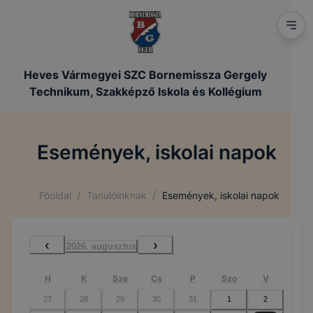
Heves Vármegyei SZC Bornemissza Gergely
Technikum, Szakképző Iskola és Kollégium
Események, iskolai napok
/
/
Főoldal
Tanulóinknak
Események, iskolai napok
‹
›
2026. augusztus
H
K
Sze
Cs
P
Szo
V
27
28
29
30
31
1
2