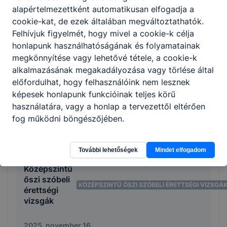
alapértelmezettként automatikusan elfogadja a
cookie-kat, de ezek általában megváltoztathatók.
Felhívjuk figyelmét, hogy mivel a cookie-k célja
Nyílt nap
NYÍLT NAP
honlapunk használhatóságának és folyamatainak
megkönnyítése vagy lehetővé tétele, a cookie-k
2025. november 21.
alkalmazásának megakadályozása vagy törlése által
előfordulhat, hogy felhasználóink nem lesznek
képesek honlapunk funkcióinak teljes körű
Időpont:
2025. nov. 21. 6:45
- 2025. nov. 21. 15:00
használatára, vagy a honlap a tervezettől eltérően
fog működni böngészőjében.
Nyílt nap
További lehetőségek
Mindet elfogadom
Középszintű
őszi szóbeli
KÖZÉPSZINTŰ ŐSZI SZÓBELI ÉRETTSÉGI VIZSGÁ
érettségi
vizsgák
2025. november 16.