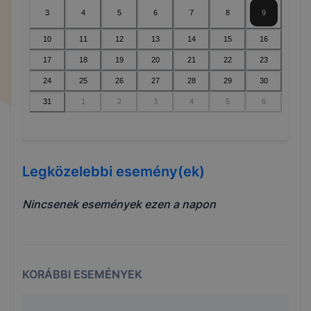
3
4
5
6
7
8
9
10
11
12
13
14
15
16
17
18
19
20
21
22
23
24
25
26
27
28
29
30
31
1
2
3
4
5
6
Legközelebbi esemény(ek)
Nincsenek események ezen a napon
KORÁBBI ESEMÉNYEK