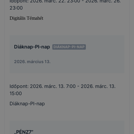
Időpont:
2026. márc. 22. 23:00
- 2026. márc. 26.
23:00
Digitális Témahét
Diáknap-PI-nap
DIÁKNAP-PI-NAP
2026. március 13.
Időpont:
2026. márc. 13. 7:00
- 2026. márc. 13.
15:00
Diáknap-PI-nap
„PÉNZ7”