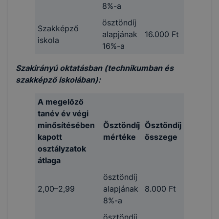
8%-a
ösztöndíj
Szakképző
alapjának
16.000 Ft
iskola
16%-a
Szakirányú oktatásban (technikumban és
szakképző iskolában):
A megelőző
tanév év végi
minősítésében
Ösztöndíj
Ösztöndíj
kapott
mértéke
összege
osztályzatok
átlaga
ösztöndíj
2,00–2,99
alapjának
8.000 Ft
8%-a
ösztöndíj