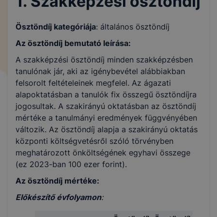
1. Szakképzési ösztöndíj
Ösztöndíj kategóriája
: általános ösztöndíj
Az ösztöndíj bemutató leírása:
A szakképzési ösztöndíj minden szakképzésben
tanulónak jár, aki az igénybevétel alábbiakban
felsorolt feltételeinek megfelel. Az ágazati
alapoktatásban a tanulók fix összegű ösztöndíjra
jogosultak. A szakirányú oktatásban az ösztöndíj
mértéke a tanulmányi eredmények függvényében
változik. Az ösztöndíj alapja a szakirányú oktatás
központi költségvetésről szóló törvényben
meghatározott önköltségének egyhavi összege
(ez 2023-ban 100 ezer forint).
Az ösztöndíj mértéke:
Előkészítő évfolyamon
: