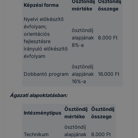
Ösztöndíj
Ösztöndíj
Képzési forma
mértéke
összege
Nyelvi előkészítő
évfolyam;
ösztöndíj
orientációs
alapjának
8.000 Ft
fejlesztésre
8%-a
irányuló előkészítő
évfolyam
ösztöndíj
Dobbantó program
alapjának
16.000 Ft
16%-a
Ágazati alapoktatásban:
Ösztöndíj
Ösztöndíj
Intézménytípus
mértéke
összege
ösztöndíj
Technikum
alapjának
8.000 Ft