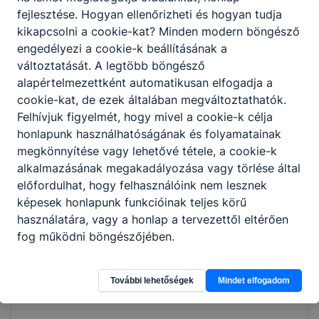
huszonnyolcadik napjáig kell átutalni azzal, hogy
fejlesztése. Hogyan ellenőrizheti és hogyan tudja
a félév első két hónapjára járó ösztöndíj a
kikapcsolni a cookie-kat? Minden modern böngésző
második hónapban egy összegben kerül
engedélyezi a cookie-k beállításának a
átutalásra, a július és augusztus hónapra járó
változtatását. A legtöbb böngésző
ösztöndíj a június hónapban járó ösztöndíjjal,
alapértelmezettként automatikusan elfogadja a
illetve támogatással egy időben kerül átutalásra.
cookie-kat, de ezek általában megváltoztathatók.
Az ösztöndíj mentes a személyi jövedelemadó
Felhívjuk figyelmét, hogy mivel a cookie-k célja
alól.
honlapunk használhatóságának és folyamatainak
megkönnyítése vagy lehetővé tétele, a cookie-k
alkalmazásának megakadályozása vagy törlése által
Szakképzési
előfordulhat, hogy felhasználóink nem lesznek
2.
képesek honlapunk funkcióinak teljes körű
juttatások a duális
használatára, vagy a honlap a tervezettől eltérően
fog működni böngészőjében.
képzésben
További lehetőségek
Mindet elfogadom