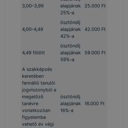
3,00–3,99
alapjának
25.000 Ft
25%-a
ösztöndíj
4,00–4,49
alapjának
42.000 Ft
42%-a
ösztöndíj
4,49 fölött
alapjának
59.000 Ft
59%-a
A szakképzés
keretében
fennálló tanulói
jogviszonyból a
megelőző
ösztöndíj
tanévre
alapjának
16.000 Ft
vonatkozóan
16%-a
figyelembe
vehető év végi