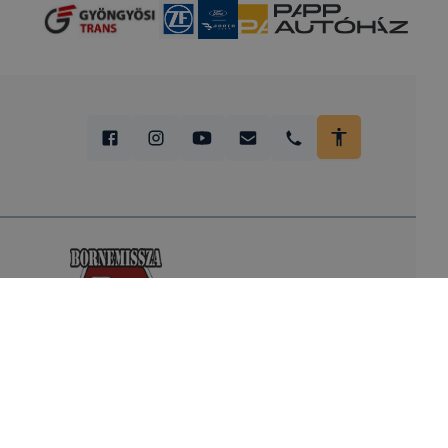
Heves Vármegyei SZC Bornemissza
Gergely Technikum, Szakképző Iskola és