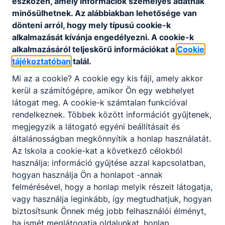
eszközén, amely információk személyes adatnak
amennyiben igazolatlan mulasztásainak száma
minősülhetnek. Az alábbiakban lehetősége van
eléri a 6 foglalkozást;
dönteni arról, hogy mely típusú cookie-k
ha szakképzési munkaszerződéssel duális
alkalmazását kívánja engedélyezni. A cookie-k
szakmai oktatásban vesz részt,
alkalmazásáról teljeskörű információkat a
Cookie
a tanulói jogviszony szünetelése esetén.
tájékoztatóban
talál.
Jelentkezési lap/pályázati adatlap: -
Mi az a cookie? A cookie egy kis fájl, amely akkor
kerül a számítógépre, amikor Ön egy webhelyet
További információk:
látogat meg. A cookie-k számtalan funkcióval
Az ösztöndíj folyósításáról a Nemzeti
rendelkeznek. Többek között információt gyűjtenek,
Szakképzési és Felnőttképzési Hivatal a tanuló
megjegyzik a látogató egyéni beállításait és
által a szakképző intézménnyel közölt és a KRÉTA
általánosságban megkönnyítik a honlap használatát.
rendszerben rögzített fizetési számlára történő
Az Iskola a cookie-kat a következő célokból
átutalásra szóló fizetési megbízással
használja: információ gyűjtése azzal kapcsolatban,
gondoskodik.
hogyan használja Ön a honlapot -annak
felmérésével, hogy a honlap melyik részeit látogatja,
Az ösztöndíjra való jogosultságot a tárgyhónap
vagy használja leginkább, így megtudhatjuk, hogyan
tizenötödik napján a KRÉTA rendszer alapján kell
biztosítsunk Önnek még jobb felhasználói élményt,
megállapítani és azt minden hónap
ha ismét meglátogatja oldalunkat, honlap