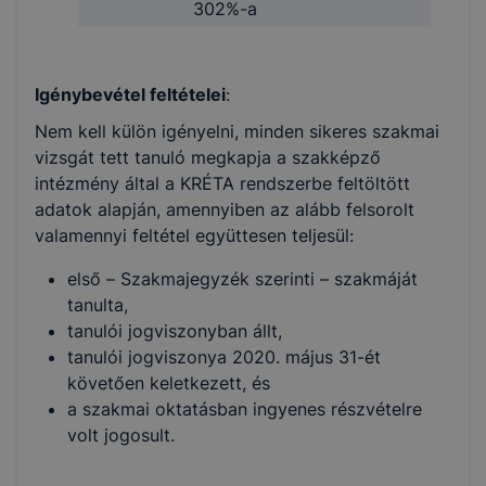
302%-a
Igénybevétel feltételei
:
Nem kell külön igényelni, minden sikeres szakmai
vizsgát tett tanuló megkapja a szakképző
intézmény által a KRÉTA rendszerbe feltöltött
adatok alapján, amennyiben az alább felsorolt
valamennyi feltétel együttesen teljesül:
első – Szakmajegyzék szerinti – szakmáját
tanulta,
tanulói jogviszonyban állt,
tanulói jogviszonya 2020. május 31-ét
követően keletkezett, és
a szakmai oktatásban ingyenes részvételre
volt jogosult.