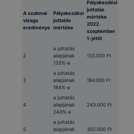
Pályakezdési
juttatás
A szakmai
Pályakezdési
mértéke
vizsga
juttatás
2022.
eredménye
mértéke
szeptember
1-jétől
a juttatás
2
alapjának
133.000 Ft
133%-a
a juttatás
3
alapjának
184.000 Ft
184%-a
a juttatás
4
alapjának
243.000 Ft
243%-a
a juttatás
5
alapjának
302.000 Ft